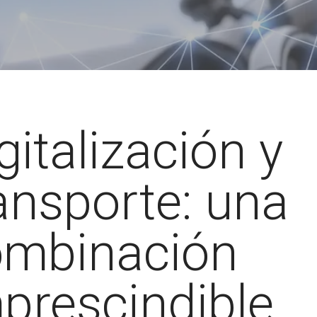
gitalización y
ansporte: una
ombinación
prescindible