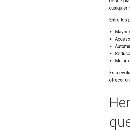
desde pla
cualquier
Entre los 
Mayor c
Acceso 
Automat
Reducci
Mejora 
Esta evol
ofrecer un
Her
que