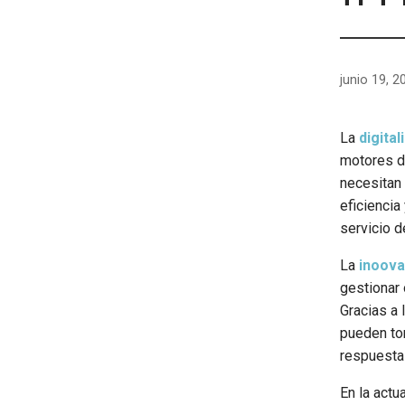
junio 19, 2
La
digita
motores d
necesitan 
eficiencia
servicio d
La
inoova
gestionar 
Gracias a
pueden to
respuesta
En la actu