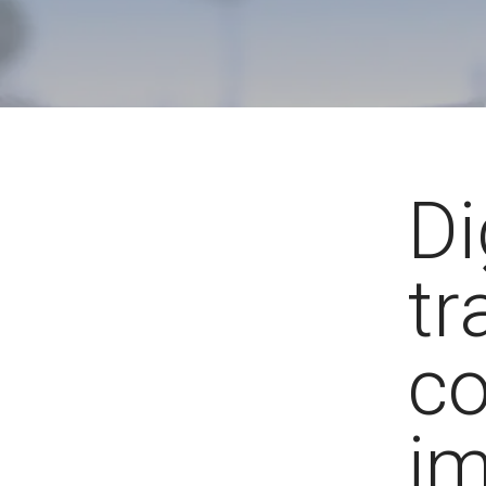
Di
tr
c
im