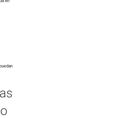
ada en
 puedan
cas
do