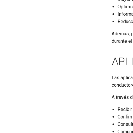
Optimiz
Informa
Reducci
Además, p
durante el
APL
Las aplic
conductore
A través 
Recibir
Confirm
Consul
Comunic