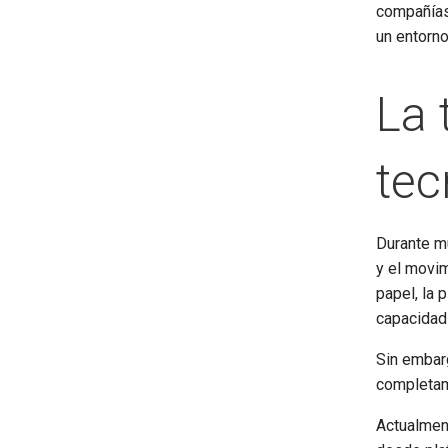
compañías
un entorno
La 
tec
Durante mu
y el movi
papel, la 
capacidad
Sin embar
completam
Actualmen