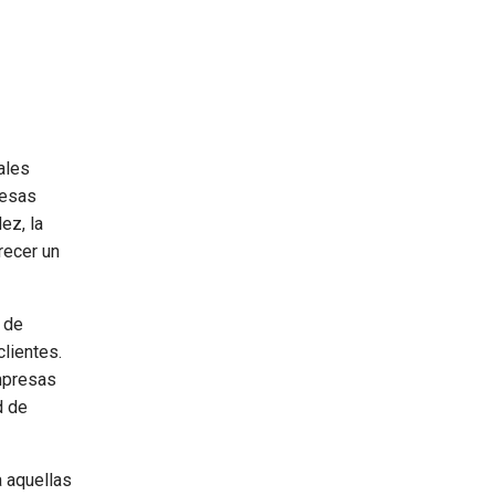
ales
resas
ez, la
recer un
 de
clientes.
empresas
d de
a aquellas