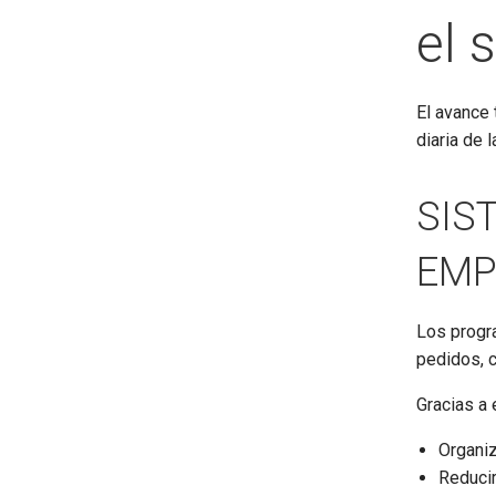
el 
El avance 
diaria de 
SIS
EMP
Los progra
pedidos, c
Gracias a 
Organiz
Reducir