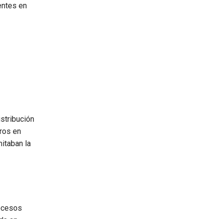
entes en
stribución
ros en
mitaban la
rocesos